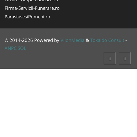
Firma-Servicii-Funerare.ro
ParastasesiPomeni.ro
© 2014-2026 Powered by
VilonMedia
&
Tokaido Consult
-
ANPC
SOL