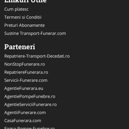
Cum platesc
Termeni si Conditii
Preturi Abonamente
Sustine Transport-Funerar.com
Parteneri
Repatriere-Transport-Decedati.ro
NonStopFunerare.ro
RepatriereFunerara.ro
Servicii-Funerare.com
AgentieFunerara.eu
AgentiePompeFunebre.ro
AgentieServiciiFunerare.ro
AgentiiFunerare.com
CasaFunerara.com
Firma-Pompe-Funebre.ro