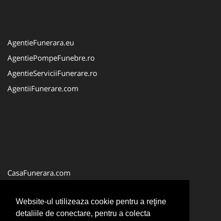
AgentieFunerara.eu
AgentiePompeFunebre.ro
AgentieServiciiFunerare.ro
AgentiiFunerare.com
CasaFunerara.com
Firma-Pompe-Funebre.ro
Website-ul utilizeaza cookie pentru a reţine
Firma-Servicii-Funerare.ro
detaliile de conectare, pentru a colecta
ParastasesiPomeni.ro