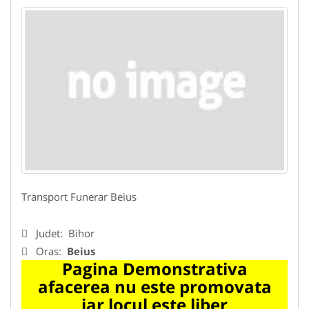
Transport Funerar Beius
Judet:
Bihor
Oras:
Beius
Pagina Demonstrativa
afacerea nu este promovata
iar locul este liber