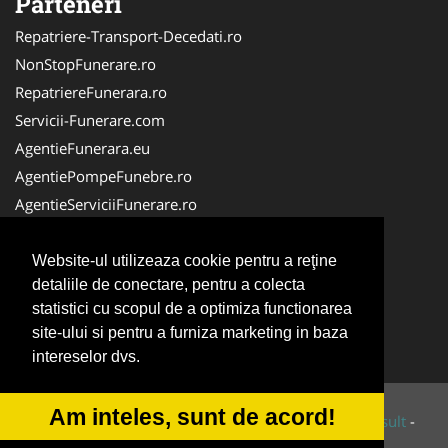
Parteneri
Repatriere-Transport-Decedati.ro
NonStopFunerare.ro
RepatriereFunerara.ro
Servicii-Funerare.com
AgentieFunerara.eu
AgentiePompeFunebre.ro
AgentieServiciiFunerare.ro
AgentiiFunerare.com
CasaFunerara.com
Website-ul utilizeaza cookie pentru a reţine
detaliile de conectare, pentru a colecta
Firma-Pompe-Funebre.ro
statistici cu scopul de a optimiza functionarea
Firma-Servicii-Funerare.ro
site-ului si pentru a furniza marketing in baza
ParastasesiPomeni.ro
intereselor dvs.
Am inteles, sunt de acord!
© 2014-2026 Powered by
VilonMedia
&
Tokaido Consult
-
ANPC
SOL