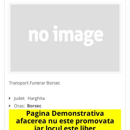
Transport Funerar Borsec
Judet:
Harghita
Oras:
Borsec
Pagina Demonstrativa
afacerea nu este promovata
iar locul este liber