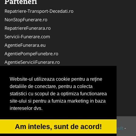
Parteneri
Repatriere-Transport-Decedati.ro
NonStopFunerare.ro
RepatriereFunerara.ro
Servicii-Funerare.com
AgentieFunerara.eu
AgentiePompeFunebre.ro
AgentieServiciiFunerare.ro
AgentiiFunerare.com
CasaFunerara.com
Website-ul utilizeaza cookie pentru a reţine
detaliile de conectare, pentru a colecta
Firma-Pompe-Funebre.ro
statistici cu scopul de a optimiza functionarea
Firma-Servicii-Funerare.ro
site-ului si pentru a furniza marketing in baza
ParastasesiPomeni.ro
intereselor dvs.
Am inteles, sunt de acord!
© 2014-2026 Powered by
VilonMedia
&
Tokaido Consult
-
ANPC
SOL