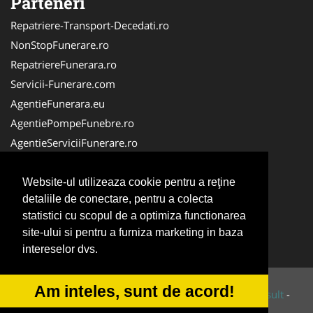
Parteneri
Repatriere-Transport-Decedati.ro
NonStopFunerare.ro
RepatriereFunerara.ro
Servicii-Funerare.com
AgentieFunerara.eu
AgentiePompeFunebre.ro
AgentieServiciiFunerare.ro
AgentiiFunerare.com
CasaFunerara.com
Website-ul utilizeaza cookie pentru a reţine
detaliile de conectare, pentru a colecta
Firma-Pompe-Funebre.ro
statistici cu scopul de a optimiza functionarea
Firma-Servicii-Funerare.ro
site-ului si pentru a furniza marketing in baza
ParastasesiPomeni.ro
intereselor dvs.
Am inteles, sunt de acord!
© 2014-2026 Powered by
VilonMedia
&
Tokaido Consult
-
ANPC
SOL