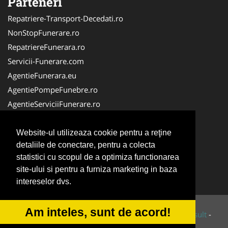
Parteneri
Repatriere-Transport-Decedati.ro
NonStopFunerare.ro
RepatriereFunerara.ro
Servicii-Funerare.com
AgentieFunerara.eu
AgentiePompeFunebre.ro
AgentieServiciiFunerare.ro
AgentiiFunerare.com
CasaFunerara.com
Website-ul utilizeaza cookie pentru a reţine
detaliile de conectare, pentru a colecta
Firma-Pompe-Funebre.ro
statistici cu scopul de a optimiza functionarea
Firma-Servicii-Funerare.ro
site-ului si pentru a furniza marketing in baza
ParastasesiPomeni.ro
intereselor dvs.
Am inteles, sunt de acord!
© 2014-2026 Powered by
VilonMedia
&
Tokaido Consult
-
ANPC
SOL