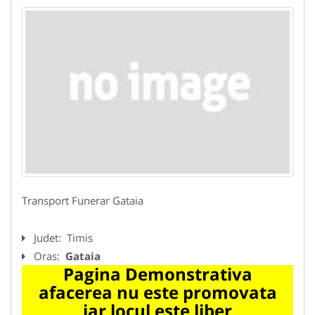
Transport Funerar Gataia
Judet:
Timis
Oras:
Gataia
Pagina Demonstrativa
afacerea nu este promovata
iar locul este liber