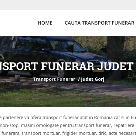
HOME
CAUTA TRANSPORT FUNERAR
SPORT FUNERAR JUDET
Transport Funerar
/
Judet Gorj
re partenere va ofera transport funerar atat in Romania cat si in 
 non-stop, masini omologate pentru transport funerar, repatriere
a funerara, transport mortuar, frigider mortuar, dric, acte necesare