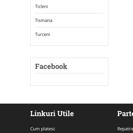
Ticleni
Tismana
Turceni
Facebook
Linkuri Utile
Part
Cum platesc
Repatri