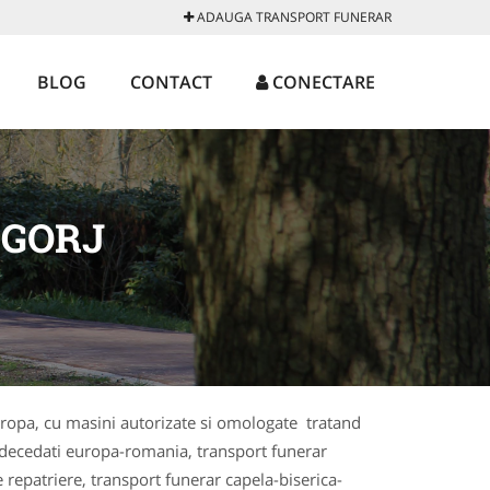
ADAUGA TRANSPORT FUNERAR
BLOG
CONTACT
CONECTARE
 GORJ
Europa, cu masini autorizate si omologate tratand
 decedati europa-romania, transport funerar
 repatriere, transport funerar capela-biserica-