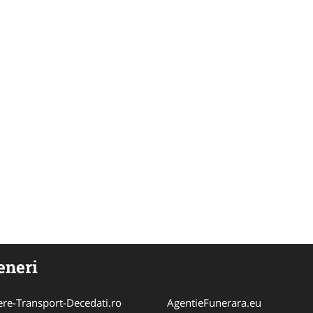
eneri
ere-Transport-Decedati.ro
AgentieFunerara.eu