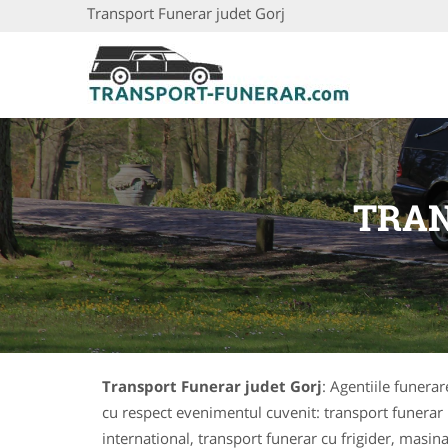
Transport Funerar judet Gorj
TRAN
Transport Funerar judet Gorj
: Agentiile funera
cu respect evenimentul cuvenit: transport funerar
international, transport funerar cu frigider, masin