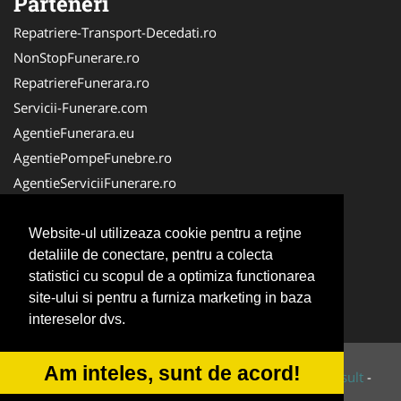
Parteneri
Repatriere-Transport-Decedati.ro
NonStopFunerare.ro
RepatriereFunerara.ro
Servicii-Funerare.com
AgentieFunerara.eu
AgentiePompeFunebre.ro
AgentieServiciiFunerare.ro
AgentiiFunerare.com
CasaFunerara.com
Website-ul utilizeaza cookie pentru a reţine
detaliile de conectare, pentru a colecta
Firma-Pompe-Funebre.ro
statistici cu scopul de a optimiza functionarea
Firma-Servicii-Funerare.ro
site-ului si pentru a furniza marketing in baza
ParastasesiPomeni.ro
intereselor dvs.
Am inteles, sunt de acord!
© 2014-2026 Powered by
VilonMedia
&
Tokaido Consult
-
ANPC
SOL