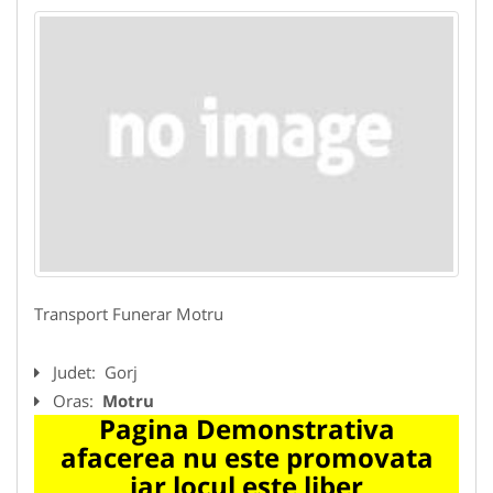
Transport Funerar Motru
Judet:
Gorj
Oras:
Motru
Pagina Demonstrativa
afacerea nu este promovata
iar locul este liber