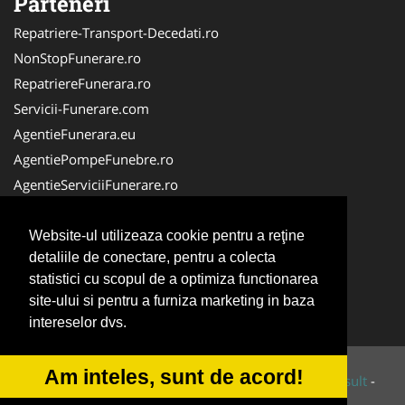
Parteneri
Repatriere-Transport-Decedati.ro
NonStopFunerare.ro
RepatriereFunerara.ro
Servicii-Funerare.com
AgentieFunerara.eu
AgentiePompeFunebre.ro
AgentieServiciiFunerare.ro
AgentiiFunerare.com
CasaFunerara.com
Website-ul utilizeaza cookie pentru a reţine
detaliile de conectare, pentru a colecta
Firma-Pompe-Funebre.ro
statistici cu scopul de a optimiza functionarea
Firma-Servicii-Funerare.ro
site-ului si pentru a furniza marketing in baza
ParastasesiPomeni.ro
intereselor dvs.
Am inteles, sunt de acord!
© 2014-2026 Powered by
VilonMedia
&
Tokaido Consult
-
ANPC
SOL