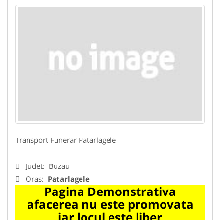
Transport Funerar Patarlagele
Judet:
Buzau
Oras:
Patarlagele
Pagina Demonstrativa
afacerea nu este promovata
iar locul este liber