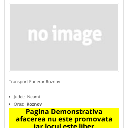
Transport Funerar Roznov
Judet:
Neamt
Oras:
Roznov
Pagina Demonstrativa
afacerea nu este promovata
iar locul este liber