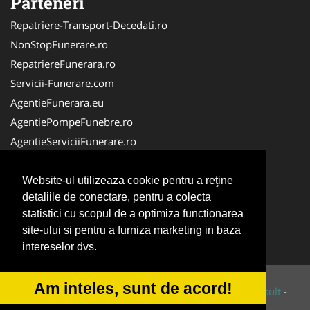
Parteneri
Repatriere-Transport-Decedati.ro
NonStopFunerare.ro
RepatriereFunerara.ro
Servicii-Funerare.com
AgentieFunerara.eu
AgentiePompeFunebre.ro
AgentieServiciiFunerare.ro
AgentiiFunerare.com
CasaFunerara.com
Website-ul utilizeaza cookie pentru a reţine
detaliile de conectare, pentru a colecta
Firma-Pompe-Funebre.ro
statistici cu scopul de a optimiza functionarea
Firma-Servicii-Funerare.ro
site-ului si pentru a furniza marketing in baza
ParastasesiPomeni.ro
intereselor dvs.
Am inteles, sunt de acord!
© 2014-2026 Powered by
VilonMedia
&
Tokaido Consult
-
ANPC
SOL