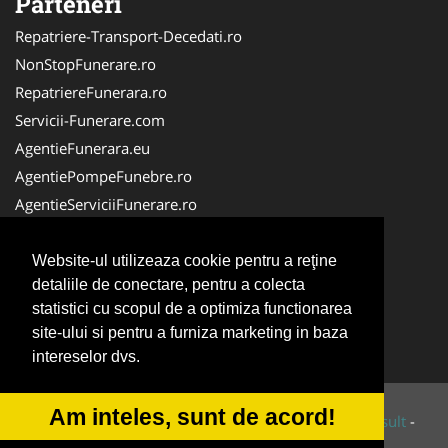
Parteneri
Repatriere-Transport-Decedati.ro
NonStopFunerare.ro
RepatriereFunerara.ro
Servicii-Funerare.com
AgentieFunerara.eu
AgentiePompeFunebre.ro
AgentieServiciiFunerare.ro
AgentiiFunerare.com
CasaFunerara.com
Website-ul utilizeaza cookie pentru a reţine
detaliile de conectare, pentru a colecta
Firma-Pompe-Funebre.ro
statistici cu scopul de a optimiza functionarea
Firma-Servicii-Funerare.ro
site-ului si pentru a furniza marketing in baza
ParastasesiPomeni.ro
intereselor dvs.
Am inteles, sunt de acord!
© 2014-2026 Powered by
VilonMedia
&
Tokaido Consult
-
ANPC
SOL