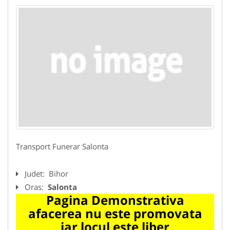
Transport Funerar Salonta
Judet:
Bihor
Oras:
Salonta
Pagina Demonstrativa
afacerea nu este promovata
iar locul este liber