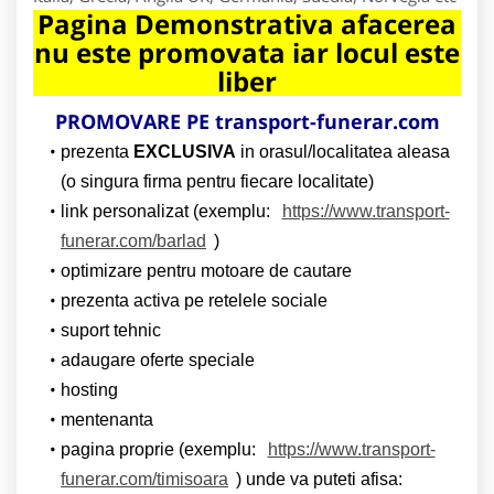
Pagina Demonstrativa afacerea
nu este promovata iar locul este
liber
PROMOVARE PE transport-funerar.com
prezenta
EXCLUSIVA
in orasul/localitatea aleasa
(o singura firma pentru fiecare localitate)
link personalizat (exemplu:
https://www.transport-
funerar.com/barlad
)
optimizare pentru motoare de cautare
prezenta activa pe retelele sociale
suport tehnic
adaugare oferte speciale
hosting
mentenanta
pagina proprie (exemplu:
https://www.transport-
funerar.com/timisoara
) unde va puteti afisa: