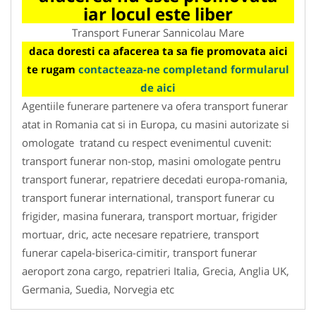
iar locul este liber
Transport Funerar Sannicolau Mare
daca doresti ca afacerea ta sa fie promovata aici
te rugam
contacteaza-ne completand formularul
de aici
Agentiile funerare partenere va ofera transport funerar
atat in Romania cat si in Europa, cu masini autorizate si
omologate tratand cu respect evenimentul cuvenit:
transport funerar non-stop, masini omologate pentru
transport funerar, repatriere decedati europa-romania,
transport funerar international, transport funerar cu
frigider, masina funerara, transport mortuar, frigider
mortuar, dric, acte necesare repatriere, transport
funerar capela-biserica-cimitir, transport funerar
aeroport zona cargo, repatrieri Italia, Grecia, Anglia UK,
Germania, Suedia, Norvegia etc