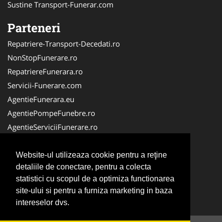
Sustine Transport-Funerar.com
Parteneri
Repatriere-Transport-Decedati.ro
NonStopFunerare.ro
RepatriereFunerara.ro
Servicii-Funerare.com
AgentieFunerara.eu
AgentiePompeFunebre.ro
AgentieServiciiFunerare.ro
AgentiiFunerare.com
CasaFunerara.com
Website-ul utilizeaza cookie pentru a reţine
detaliile de conectare, pentru a colecta
Firma-Pompe-Funebre.ro
statistici cu scopul de a optimiza functionarea
Firma-Servicii-Funerare.ro
site-ului si pentru a furniza marketing in baza
ParastasesiPomeni.ro
intereselor dvs.