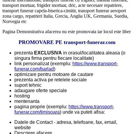
transport mortuar, frigider mortuar, dric, acte necesare repatriere,
transport funerar capela-biserica-cimitir, transport funerar aeroport
zona cargo, repatrieri Italia, Grecia, Anglia UK, Germania, Suedia,
Norvegia etc
Pagina Demonstrativa afacerea nu este promovata iar locul este liber
PROMOVARE PE transport-funerar.com
prezenta
EXCLUSIVA
in orasul/localitatea aleasa (o
singura firma pentru fiecare localitate)
link personalizat (exemplu:
https://www.transport-
funerar.com/barlad
)
optimizare pentru motoare de cautare
prezenta activa pe retelele sociale
suport tehnic
adaugare oferte speciale
hosting
mentenanta
pagina proprie (exemplu:
https://www.transport-
funerar.com/timisoara
) unde va puteti afisa:
Datele de Contact - adresa, telefoane, fax, email,
website
Descriere afacere