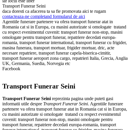
iar locul este liber
Transport Funerar Seini
daca doresti ca afacerea ta sa fie promovata aici te rugam
contacteaza-ne completand formularul de aici
Agentiile funerare partenere va ofera transport funerar atat in
Romania cat si in Europa, cu masini autorizate si omologate tratand
cu respect evenimentul cuvenit: transport funerar non-stop, masini
omologate pentru transport funerar, repatriere decedati europa-
romania, transport funerar international, transport funerar cu frigider,
masina funerara, transport mortuar, frigider mortuar, dric, acte
necesare repatriere, transport funerar capela-biserica-cimitir,
transport funerar aeroport zona cargo, repatrieri Italia, Grecia, Anglia
UK, Germania, Suedia, Norvegia etc
Facebook
Transport Funerar Seini
Transport Funerar Seini
reprezinta pagina unde puteti gasi
informatii utile despre
Transport Funerar Seini
. Agentiile funerare
partenere va ofera transport funerar atat in Romania cat si in Europa,
cu masini autorizate si omologate tratand cu respect evenimentul
cuvenit: transport funerar non-stop, masini omologate pentru
transport funerar, repatriere decedati europa-romania, transport
funerar international, transport funerar cu frigider, masina funerara,