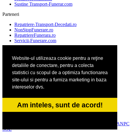
Sustine Transport-Funerar.com
Parteneri
Repatriere-Transport-Decedati.ro
NonStopFunerare.ro
RepatriereFunerara.ro
Servicii-Funerare.com
Website-ul utilizeaza cookie pentru a reţine
AgentieFunerara.eu
detaliile de conectare, pentru a colecta
AgentiePompeFunebre.ro
AgentieServiciiFunerare.ro
statistici cu scopul de a optimiza functionarea
AgentiiFunerare.com
site-ului si pentru a furniza marketing in baza
intereselor dvs.
CasaFunerara.com
Firma-Pompe-Funebre.ro
Am inteles, sunt de acord!
Firma-Servicii-Funerare.ro
ParastasesiPomeni.ro
© 2014-2026 Powered by
VilonMedia
&
Tokaido Consult
-
ANPC
SOL