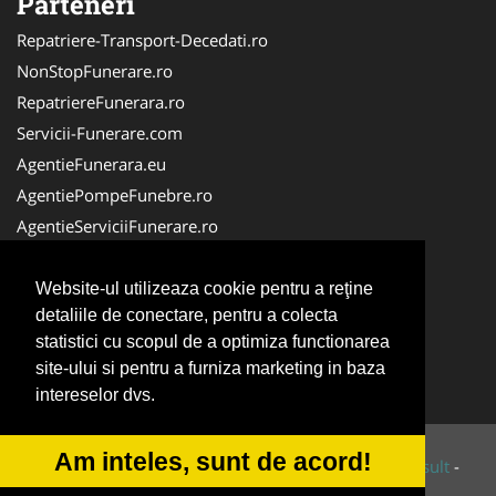
Parteneri
Repatriere-Transport-Decedati.ro
NonStopFunerare.ro
RepatriereFunerara.ro
Servicii-Funerare.com
AgentieFunerara.eu
AgentiePompeFunebre.ro
AgentieServiciiFunerare.ro
AgentiiFunerare.com
CasaFunerara.com
Website-ul utilizeaza cookie pentru a reţine
detaliile de conectare, pentru a colecta
Firma-Pompe-Funebre.ro
statistici cu scopul de a optimiza functionarea
Firma-Servicii-Funerare.ro
site-ului si pentru a furniza marketing in baza
ParastasesiPomeni.ro
intereselor dvs.
Am inteles, sunt de acord!
© 2014-2026 Powered by
VilonMedia
&
Tokaido Consult
-
ANPC
SOL