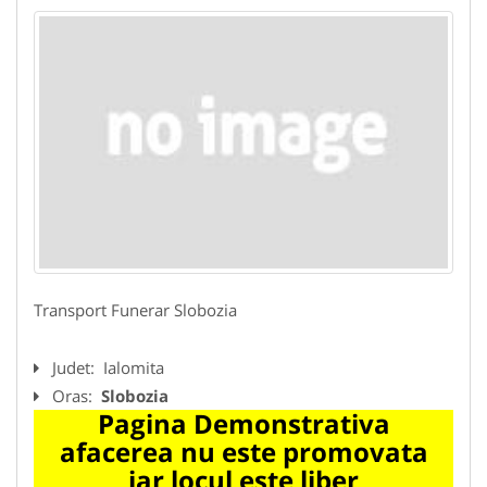
Transport Funerar Slobozia
Judet:
Ialomita
Oras:
Slobozia
Pagina Demonstrativa
afacerea nu este promovata
iar locul este liber