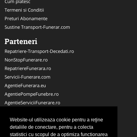
Cum platesc
Termeni si Conditii
Preturi Abonamente
Sustine Transport-Funerar.com
Parteneri
Repatriere-Transport-Decedati.ro
NonStopFunerare.ro
RepatriereFunerara.ro
Servicii-Funerare.com
AgentieFunerara.eu
AgentiePompeFunebre.ro
AgentieServiciiFunerare.ro
AgentiiFunerare.com
CasaFunerara.com
Website-ul utilizeaza cookie pentru a reţine
detaliile de conectare, pentru a colecta
Firma-Pompe-Funebre.ro
statistici cu scopul de a optimiza functionarea
Firma-Servicii-Funerare.ro