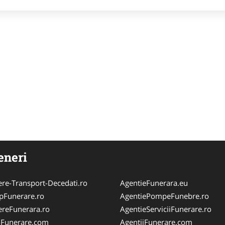
eneri
ere-Transport-Decedati.ro
AgentieFunerara.eu
pFunerare.ro
AgentiePompeFunebre.ro
ereFunerara.ro
AgentieServiciiFunerare.ro
i-Funerare.com
AgentiiFunerare.com