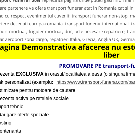
sport Funerar Stei
reprezinta pagina unde puteti gasi informatii
are partenere va ofera transport funerar atat in Romania cat si i
nd cu respect evenimentul cuvenit: transport funerar non-stop, m
riere decedati europa-romania, transport funerar international, tr
port mortuar, frigider mortuar, dric, acte necesare repatriere, tran
ar aeroport zona cargo, repatrieri Italia, Grecia, Anglia UK, Germa
agina Demonstrativa afacerea nu este
liber
PROMOVARE PE transport-f
rezenta
EXCLUSIVA
in orasul/localitatea aleasa (o singura firma
ink personalizat (exemplu:
https://www.transport-funerar.com/ba
ptimizare pentru motoare de cautare
ezenta activa pe retelele sociale
port tehnic
daugare oferte speciale
osting
entenanta