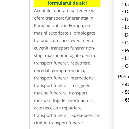
formularul de aici
p
Agentiile funerare partenere va
Da
ofera transport funerar atat in
D
Romania cat si in Europa, cu
L
masini autorizate si omologate
De
tratand cu respect evenimentul
G
cuvenit: transport funerar non-
Po
stop, masini omologate pentru
Li
transport funerar, repatriere
Ge
decedati europa-romania,
Pretu
transport funerar international,
4
transport funerar cu frigider,
masina funerara, transport
5
mortuar, frigider mortuar, dric,
6
acte necesare repatriere,
transport funerar capela-biserica-
cimitir, transport funerar