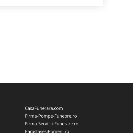
CasaFunerara.com
Firma-Pompe-Funebre.ro
Firma-Servicii-Funerare.ro
ParastasesiPomeni.ro