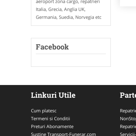
aeroport zona cargo, repatrieri
Italia, Grecia, Anglia UK,
Germania, Suedia, Norvegia etc
Facebook
Linkuri Utile
Part
Cum platesc
Repatri
Termeni si Conditii
NonSto
Preturi Abonamente
Repatri
Sustine Transport-Funerar.com
Servici