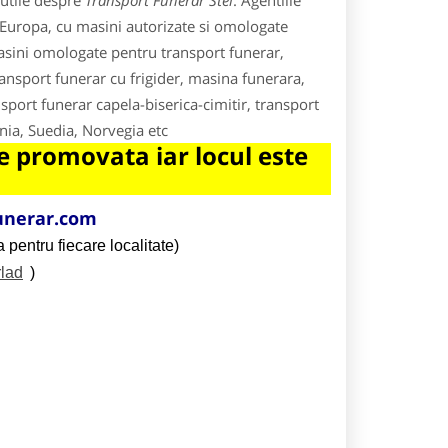
 utile despre
Transport Funerar Stei
. Agentiile
n Europa, cu masini autorizate si omologate
asini omologate pentru transport funerar,
ansport funerar cu frigider, masina funerara,
sport funerar capela-biserica-cimitir, transport
nia, Suedia, Norvegia etc
 promovata iar locul este
unerar.com
 pentru fiecare localitate)
rlad
)