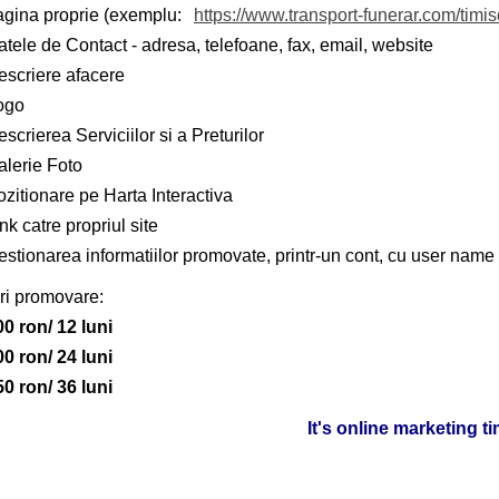
agina proprie (exemplu:
https://www.transport-funerar.com/timi
tele de Contact - adresa, telefoane, fax, email, website
escriere afacere
ogo
scrierea Serviciilor si a Preturilor
alerie Foto
zitionare pe Harta Interactiva
nk catre propriul site
stionarea informatiilor promovate, printr-un cont, cu user name 
ri promovare:
00 ron/ 12 luni
00 ron/ 24 luni
50 ron/ 36 luni
It's online marketing t