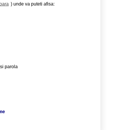
soara
) unde va puteti afisa:
si parola
ime