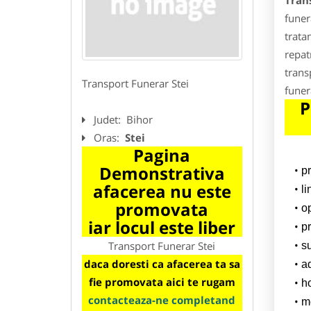
Tran
funer
trata
repat
trans
Transport Funerar Stei
funer
P
Judet:
Bihor
Oras:
Stei
Pagina
Demonstrativa
p
afacerea nu este
l
promovata
o
iar locul este liber
pr
Transport Funerar Stei
su
daca doresti ca afacerea ta sa
a
fie promovata aici te rugam
h
contacteaza-ne completand
m