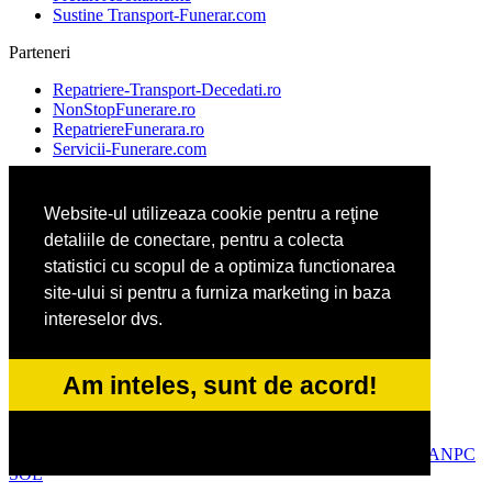
Sustine Transport-Funerar.com
Parteneri
Repatriere-Transport-Decedati.ro
NonStopFunerare.ro
RepatriereFunerara.ro
Servicii-Funerare.com
Website-ul utilizeaza cookie pentru a reţine
AgentieFunerara.eu
detaliile de conectare, pentru a colecta
AgentiePompeFunebre.ro
AgentieServiciiFunerare.ro
statistici cu scopul de a optimiza functionarea
AgentiiFunerare.com
site-ului si pentru a furniza marketing in baza
intereselor dvs.
CasaFunerara.com
Firma-Pompe-Funebre.ro
Am inteles, sunt de acord!
Firma-Servicii-Funerare.ro
ParastasesiPomeni.ro
© 2014-2026 Powered by
VilonMedia
&
Tokaido Consult
-
ANPC
SOL