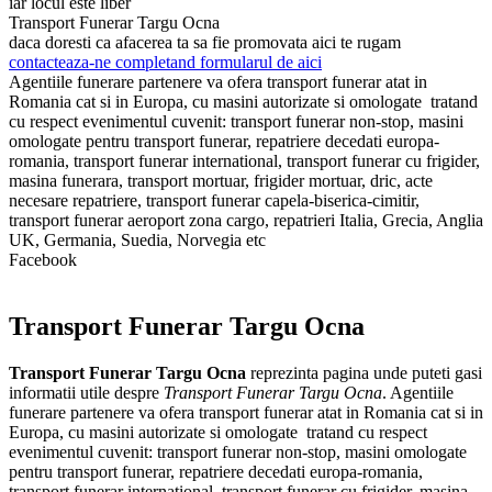
iar locul este liber
Transport Funerar Targu Ocna
daca doresti ca afacerea ta sa fie promovata aici te rugam
contacteaza-ne completand formularul de aici
Agentiile funerare partenere va ofera transport funerar atat in
Romania cat si in Europa, cu masini autorizate si omologate tratand
cu respect evenimentul cuvenit: transport funerar non-stop, masini
omologate pentru transport funerar, repatriere decedati europa-
romania, transport funerar international, transport funerar cu frigider,
masina funerara, transport mortuar, frigider mortuar, dric, acte
necesare repatriere, transport funerar capela-biserica-cimitir,
transport funerar aeroport zona cargo, repatrieri Italia, Grecia, Anglia
UK, Germania, Suedia, Norvegia etc
Facebook
Transport Funerar Targu Ocna
Transport Funerar Targu Ocna
reprezinta pagina unde puteti gasi
informatii utile despre
Transport Funerar Targu Ocna
. Agentiile
funerare partenere va ofera transport funerar atat in Romania cat si in
Europa, cu masini autorizate si omologate tratand cu respect
evenimentul cuvenit: transport funerar non-stop, masini omologate
pentru transport funerar, repatriere decedati europa-romania,
transport funerar international, transport funerar cu frigider, masina