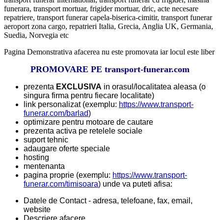
funerara, transport mortuar, frigider mortuar, dric, acte necesare
repatriere, transport funerar capela-biserica-cimitir, transport funerar
aeroport zona cargo, repatrieri Italia, Grecia, Anglia UK, Germania,
Suedia, Norvegia etc
Pagina Demonstrativa afacerea nu este promovata iar locul este liber
PROMOVARE PE transport-funerar.com
prezenta
EXCLUSIVA
in orasul/localitatea aleasa (o
singura firma pentru fiecare localitate)
link personalizat (exemplu:
https://www.transport-
funerar.com/barlad
)
optimizare pentru motoare de cautare
prezenta activa pe retelele sociale
suport tehnic
adaugare oferte speciale
hosting
mentenanta
pagina proprie (exemplu:
https://www.transport-
funerar.com/timisoara
) unde va puteti afisa:
Datele de Contact - adresa, telefoane, fax, email,
website
Descriere afacere