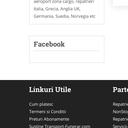
aeroport zona cargo, repatrieri
Italia, Grecia, Anglia UK,
Germania, Suedia, Norvegia etc
Facebook
Linkuri Utile
Part
Cum platesc
Repatri
Termeni si Conditii
NonSto
Preturi Abonamente
Repatri
Sustine Transport-Funerar.com
Servici