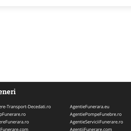
eneri
ere-Transport-Decedati.ro
AgentieFunerara.eu
pFunerare.ro
AgentiePompeFunebre.ro
ereFunerara.ro
AgentieServiciiFunerare.ro
i-Funerare.com
AgentiiFunerare.com