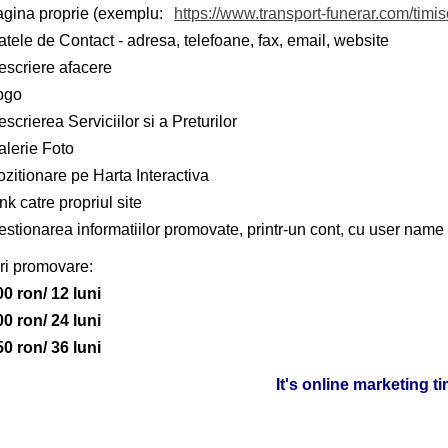
agina proprie (exemplu:
https://www.transport-funerar.com/timi
tele de Contact - adresa, telefoane, fax, email, website
escriere afacere
ogo
scrierea Serviciilor si a Preturilor
alerie Foto
zitionare pe Harta Interactiva
nk catre propriul site
stionarea informatiilor promovate, printr-un cont, cu user name 
ri promovare:
00 ron/ 12 luni
00 ron/ 24 luni
50 ron/ 36 luni
It's online marketing t