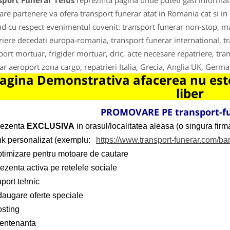
sport Funerar Teius
reprezinta pagina unde puteti gasi informati
are partenere va ofera transport funerar atat in Romania cat si i
nd cu respect evenimentul cuvenit: transport funerar non-stop, m
riere decedati europa-romania, transport funerar international, tr
port mortuar, frigider mortuar, dric, acte necesare repatriere, tran
ar aeroport zona cargo, repatrieri Italia, Grecia, Anglia UK, Germa
agina Demonstrativa afacerea nu este
liber
PROMOVARE PE transport-f
rezenta
EXCLUSIVA
in orasul/localitatea aleasa (o singura firma
ink personalizat (exemplu:
https://www.transport-funerar.com/ba
ptimizare pentru motoare de cautare
ezenta activa pe retelele sociale
port tehnic
daugare oferte speciale
osting
entenanta