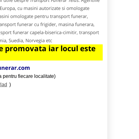
i utile despre
Transport Funerar Teius
. Agentiile
n Europa, cu masini autorizate si omologate
asini omologate pentru transport funerar,
ansport funerar cu frigider, masina funerara,
sport funerar capela-biserica-cimitir, transport
nia, Suedia, Norvegia etc
 promovata iar locul este
unerar.com
 pentru fiecare localitate)
rlad
)