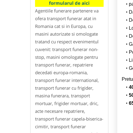
formularul de aici
p
Agentiile funerare partenere va
Da
ofera transport funerar atat in
D
Romania cat si in Europa, cu
L
masini autorizate si omologate
De
tratand cu respect evenimentul
G
cuvenit: transport funerar non-
Po
stop, masini omologate pentru
Li
transport funerar, repatriere
Ge
decedati europa-romania,
Pretu
transport funerar international,
4
transport funerar cu frigider,
masina funerara, transport
5
mortuar, frigider mortuar, dric,
6
acte necesare repatriere,
transport funerar capela-biserica-
cimitir, transport funerar