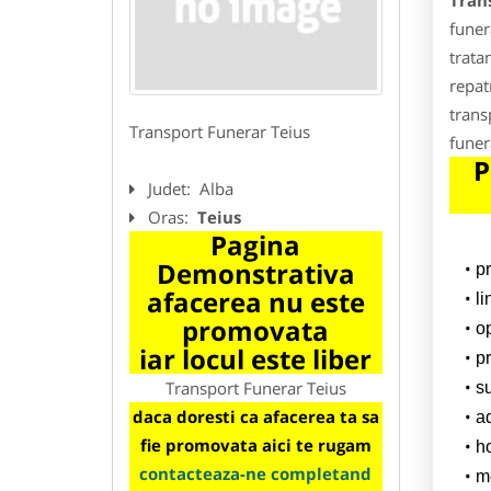
Tran
funer
trata
repat
trans
Transport Funerar Teius
funer
P
Judet:
Alba
Oras:
Teius
Pagina
Demonstrativa
p
afacerea nu este
l
promovata
o
iar locul este liber
pr
Transport Funerar Teius
su
daca doresti ca afacerea ta sa
a
fie promovata aici te rugam
h
contacteaza-ne completand
m