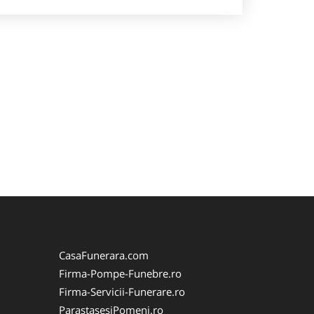
CasaFunerara.com
Firma-Pompe-Funebre.ro
Firma-Servicii-Funerare.ro
ParastasesiPomeni.ro