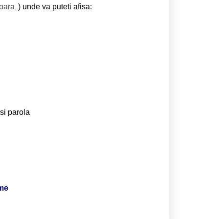
soara
) unde va puteti afisa:
si parola
ime