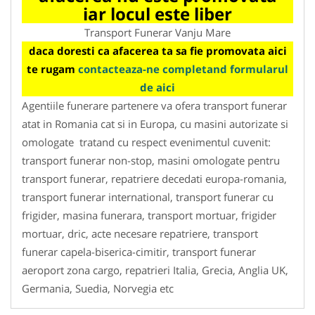
iar locul este liber
Transport Funerar Vanju Mare
daca doresti ca afacerea ta sa fie promovata aici
te rugam
contacteaza-ne completand formularul
de aici
Agentiile funerare partenere va ofera transport funerar
atat in Romania cat si in Europa, cu masini autorizate si
omologate tratand cu respect evenimentul cuvenit:
transport funerar non-stop, masini omologate pentru
transport funerar, repatriere decedati europa-romania,
transport funerar international, transport funerar cu
frigider, masina funerara, transport mortuar, frigider
mortuar, dric, acte necesare repatriere, transport
funerar capela-biserica-cimitir, transport funerar
aeroport zona cargo, repatrieri Italia, Grecia, Anglia UK,
Germania, Suedia, Norvegia etc