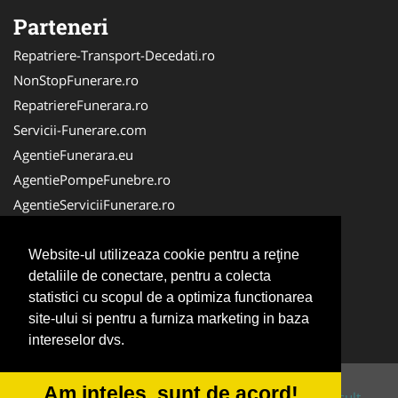
Parteneri
Repatriere-Transport-Decedati.ro
NonStopFunerare.ro
RepatriereFunerara.ro
Servicii-Funerare.com
AgentieFunerara.eu
AgentiePompeFunebre.ro
AgentieServiciiFunerare.ro
AgentiiFunerare.com
CasaFunerara.com
Website-ul utilizeaza cookie pentru a reţine
detaliile de conectare, pentru a colecta
Firma-Pompe-Funebre.ro
statistici cu scopul de a optimiza functionarea
Firma-Servicii-Funerare.ro
site-ului si pentru a furniza marketing in baza
ParastasesiPomeni.ro
intereselor dvs.
Am inteles, sunt de acord!
© 2014-2026 Powered by
VilonMedia
&
Tokaido Consult
-