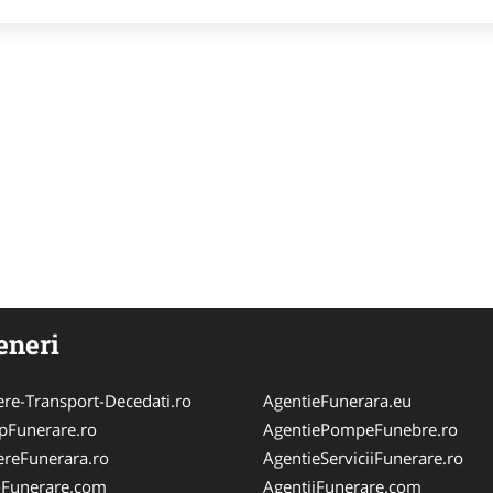
eneri
ere-Transport-Decedati.ro
AgentieFunerara.eu
pFunerare.ro
AgentiePompeFunebre.ro
ereFunerara.ro
AgentieServiciiFunerare.ro
i-Funerare.com
AgentiiFunerare.com