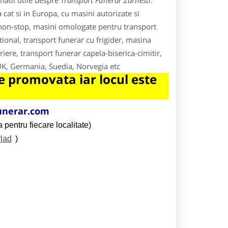
matii utile despre
Transport Funerar Zarnesti
.
cat si in Europa, cu masini autorizate si
non-stop, masini omologate pentru transport
ional, transport funerar cu frigider, masina
iere, transport funerar capela-biserica-cimitir,
 UK, Germania, Suedia, Norvegia etc
 promovata iar locul este
unerar.com
 pentru fiecare localitate)
rlad
)