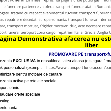
sport Funerar Zarnesti
reprezinta pagina unde puteti gasi infor
iile funerare partenere va ofera transport funerar atat in Romania 
gate tratand cu respect evenimentul cuvenit: transport funerar 
ar, repatriere decedati europa-romania, transport funerar internat
ara, transport mortuar, frigider mortuar, dric, acte necesare repatr
port funerar aeroport zona cargo, repatrieri Italia, Grecia, Anglia
agina Demonstrativa afacerea nu este
liber
PROMOVARE PE transport-f
rezenta
EXCLUSIVA
in orasul/localitatea aleasa (o singura firma
ink personalizat (exemplu:
https://www.transport-funerar.com/ba
ptimizare pentru motoare de cautare
ezenta activa pe retelele sociale
port tehnic
daugare oferte speciale
osting
entenanta