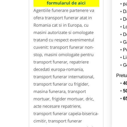
formularul de aici
p
Agentiile funerare partenere va
Da
ofera transport funerar atat in
D
Romania cat si in Europa, cu
L
masini autorizate si omologate
De
tratand cu respect evenimentul
G
cuvenit: transport funerar non-
Po
stop, masini omologate pentru
Li
transport funerar, repatriere
Ge
decedati europa-romania,
Pretu
transport funerar international,
4
transport funerar cu frigider,
masina funerara, transport
5
mortuar, frigider mortuar, dric,
6
acte necesare repatriere,
transport funerar capela-biserica-
cimitir, transport funerar