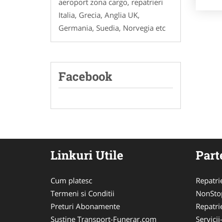
aeroport zona cargo, repatrieri
Italia, Grecia, Anglia UK,
Germania, Suedia, Norvegia etc
Facebook
Linkuri Utile
Part
Cum platesc
Repatri
Termeni si Conditii
NonSto
Preturi Abonamente
Repatri
Sustine Transport-Funerar.com
Servici