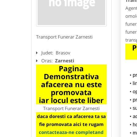
Tran
Agent
omolo
funer
funer
Transport Funerar Zarnesti
trans
P
Judet:
Brasov
Oras:
Zarnesti
Pagina
Demonstrativa
p
afacerea nu este
l
promovata
o
iar locul este liber
pr
Transport Funerar Zarnesti
su
daca doresti ca afacerea ta sa
a
fie promovata aici te rugam
h
contacteaza-ne completand
m