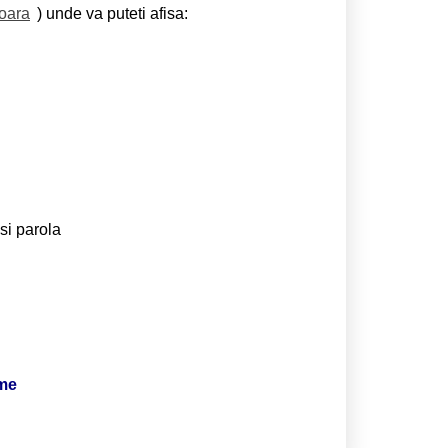
soara
) unde va puteti afisa:
si parola
ime