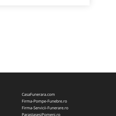
CasaFunerara.com
Firma-Pompe-Funebre.ro
Firma-Servicii-Funerare.ro
ParastasesiPomeni.ro