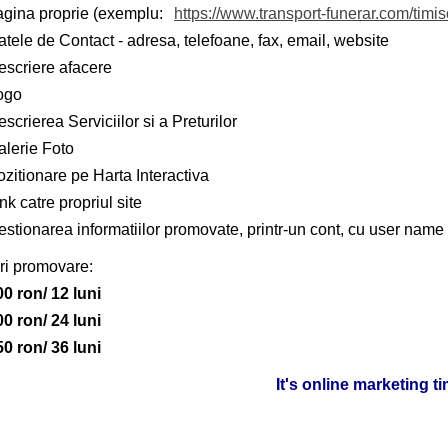
agina proprie (exemplu:
https://www.transport-funerar.com/timi
tele de Contact - adresa, telefoane, fax, email, website
escriere afacere
ogo
scrierea Serviciilor si a Preturilor
alerie Foto
zitionare pe Harta Interactiva
nk catre propriul site
stionarea informatiilor promovate, printr-un cont, cu user name 
ri promovare:
00 ron/ 12 luni
00 ron/ 24 luni
50 ron/ 36 luni
It's online marketing t